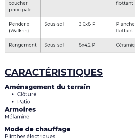
coucher
flottant
principale
Penderie
Sous-sol
3.6x8 P
Plancher
(Walk-in)
flottant
Rangement
Sous-sol
8x4.2 P
Céramiqu
CARACTÉRISTIQUES
Aménagement du terrain
Clôturé
Patio
Armoires
Mélamine
Mode de chauffage
Plinthes électriques