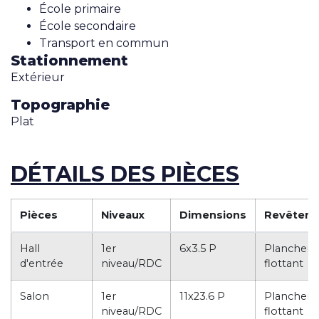
École primaire
École secondaire
Transport en commun
Stationnement
Extérieur
Topographie
Plat
DÉTAILS DES PIÈCES
Pièces
Niveaux
Dimensions
Revêtem
Hall
1er
6x3.5 P
Plancher
d'entrée
niveau/RDC
flottant
Salon
1er
11x23.6 P
Plancher
niveau/RDC
flottant