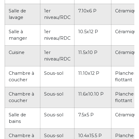
Salle de
1er
7.10x6 P
Céramiqu
lavage
niveau/RDC
Salle à
1er
10.5x12 P
Céramiqu
manger
niveau/RDC
Cuisine
1er
11.5x10 P
Céramiqu
niveau/RDC
Chambre à
Sous-sol
11.10x12 P
Plancher
coucher
flottant
Chambre à
Sous-sol
11.6x10.10 P
Plancher
coucher
flottant
Salle de
Sous-sol
7.5x5 P
Céramiqu
bains
Chambre à
Sous-sol
10.4x15.5 P
Plancher