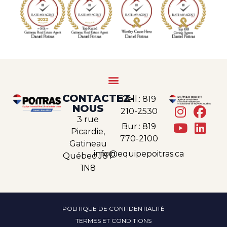
CONTACTEZ-
Cell.: 819
NOUS
210-2530
3 rue
Bur.: 819
Picardie,
770-2100
Gatineau
info@equipepoitras.ca
Québec J8T
1N8
POLITIQUE DE CONFIDENTIALITÉ
TERMES ET CONDITIONS