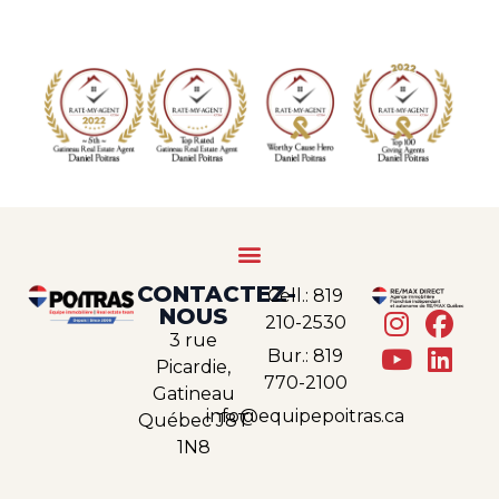
CONTACTEZ-
Cell.: 819
NOUS
210-2530
3 rue
Bur.: 819
Picardie,
770-2100
Gatineau
info@equipepoitras.ca
Québec J8T
1N8