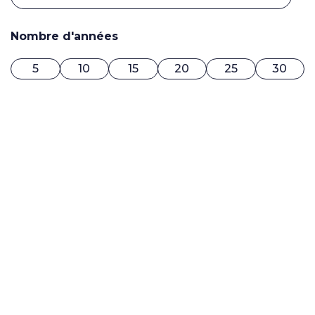
Nombre d'années
5
10
15
20
25
30
0$ / MOIS