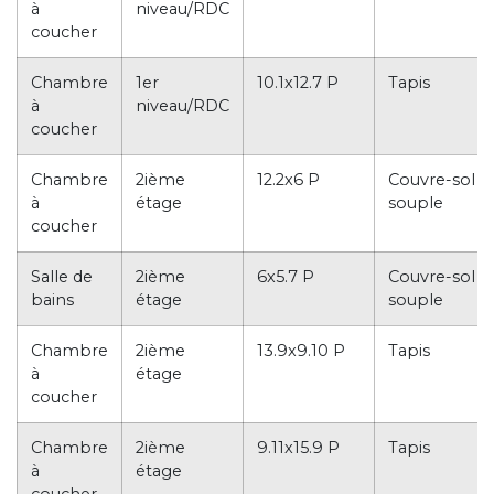
à
niveau/RDC
coucher
Chambre
1er
10.1x12.7 P
Tapis
à
niveau/RDC
coucher
Chambre
2ième
12.2x6 P
Couvre-sol
à
étage
souple
coucher
Salle de
2ième
6x5.7 P
Couvre-sol
bains
étage
souple
Chambre
2ième
13.9x9.10 P
Tapis
à
étage
coucher
Chambre
2ième
9.11x15.9 P
Tapis
à
étage