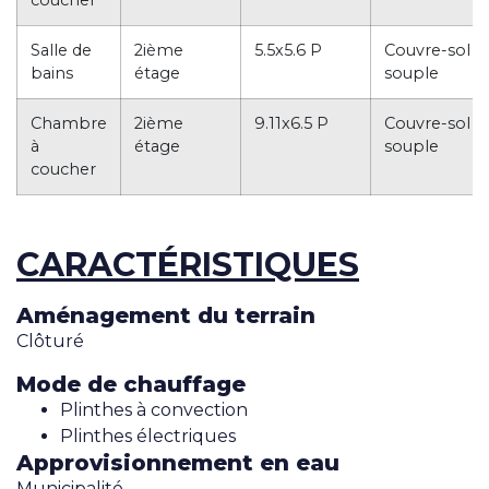
coucher
Salle de
2ième
5.5x5.6 P
Couvre-sol
bains
étage
souple
Chambre
2ième
9.11x6.5 P
Couvre-sol
à
étage
souple
coucher
CARACTÉRISTIQUES
Aménagement du terrain
Clôturé
Mode de chauffage
Plinthes à convection
Plinthes électriques
Approvisionnement en eau
Municipalité