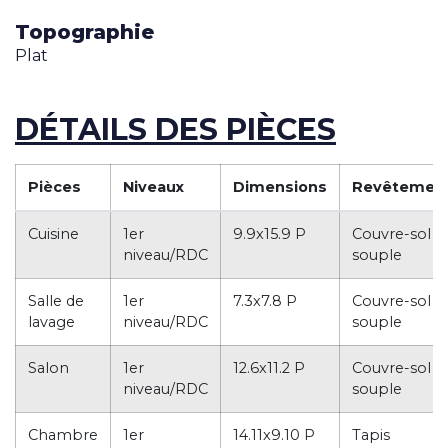
Topographie
Plat
DÉTAILS DES PIÈCES
Pièces
Niveaux
Dimensions
Revêtemen
Cuisine
1er
9.9x15.9 P
Couvre-sol
niveau/RDC
souple
Salle de
1er
7.3x7.8 P
Couvre-sol
lavage
niveau/RDC
souple
Salon
1er
12.6x11.2 P
Couvre-sol
niveau/RDC
souple
Chambre
1er
14.11x9.10 P
Tapis