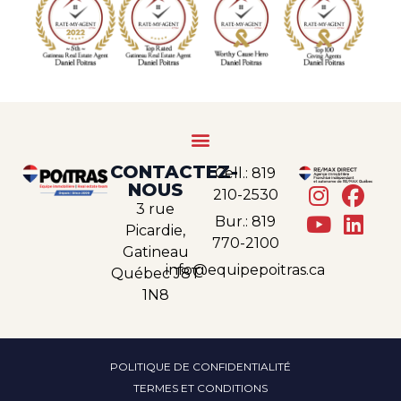
CONTACTEZ-
Cell.: 819
NOUS
210-2530
3 rue
Bur.: 819
Picardie,
770-2100
Gatineau
info@equipepoitras.ca
Québec J8T
1N8
POLITIQUE DE CONFIDENTIALITÉ
TERMES ET CONDITIONS