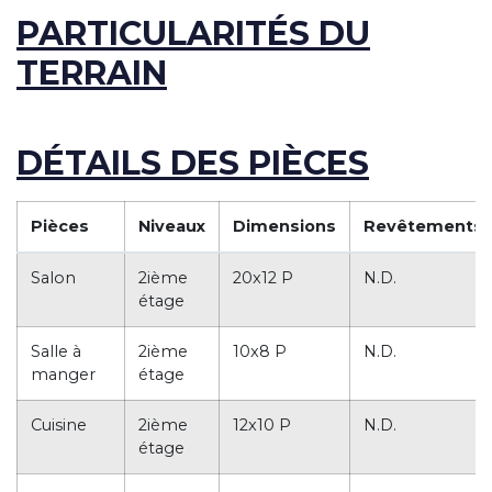
PARTICULARITÉS DU
TERRAIN
DÉTAILS DES PIÈCES
Pièces
Niveaux
Dimensions
Revêtements
Salon
2ième
20x12 P
N.D.
étage
Salle à
2ième
10x8 P
N.D.
manger
étage
Cuisine
2ième
12x10 P
N.D.
étage