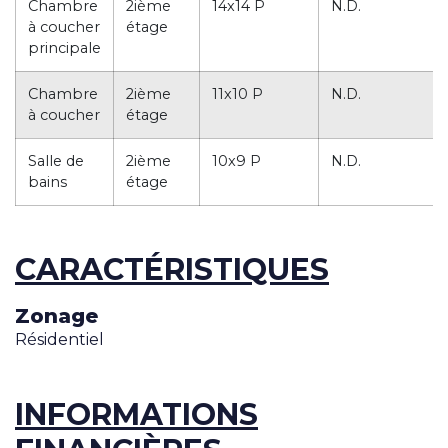
Chambre
2ième
14x14 P
N.D.
à coucher
étage
principale
Chambre
2ième
11x10 P
N.D.
à coucher
étage
Salle de
2ième
10x9 P
N.D.
bains
étage
CARACTÉRISTIQUES
Zonage
Résidentiel
INFORMATIONS