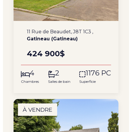
11 Rue de Beaudet, J8T 1C3 ,
Gatineau (Gatineau)
424 900$
4
2
1176 PC
Chambres
Salles de bain
Superficie
À VENDRE