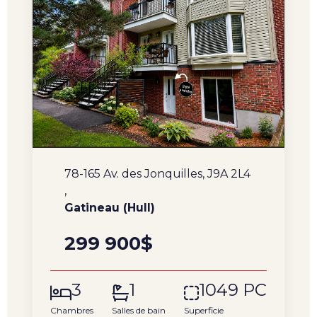
78-165 Av. des Jonquilles, J9A 2L4
,
Gatineau (Hull)
299 900$
3
1
1049 PC
Chambres
Salles de bain
Superficie