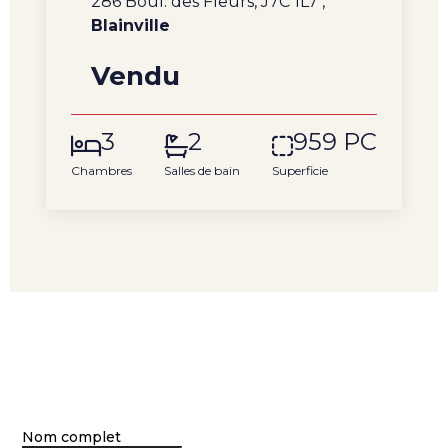
286 Boul. des Fleurs, J7C 1L7 ,
Blainville
Vendu
3
2
959 PC
Chambres
Salles de bain
Superficie