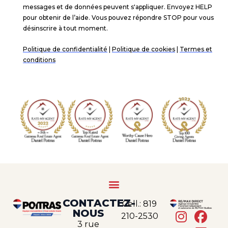
CONTACTEZ-
Cell.: 819
NOUS
210-2530
3 rue