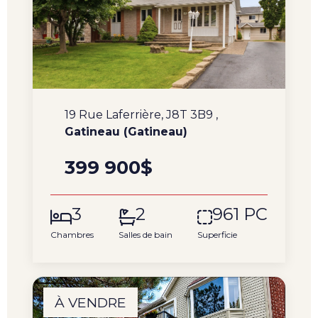
19 Rue Laferrière, J8T 3B9 ,
Gatineau (Gatineau)
399 900$
3
2
961 PC
Chambres
Salles de bain
Superficie
À VENDRE