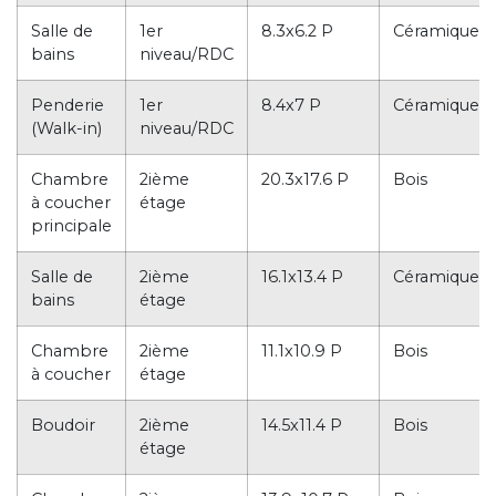
Salle de
1er
8.3x6.2 P
Céramique
bains
niveau/RDC
Penderie
1er
8.4x7 P
Céramique
(Walk-in)
niveau/RDC
Chambre
2ième
20.3x17.6 P
Bois
à coucher
étage
principale
Salle de
2ième
16.1x13.4 P
Céramique
bains
étage
Chambre
2ième
11.1x10.9 P
Bois
à coucher
étage
Boudoir
2ième
14.5x11.4 P
Bois
étage