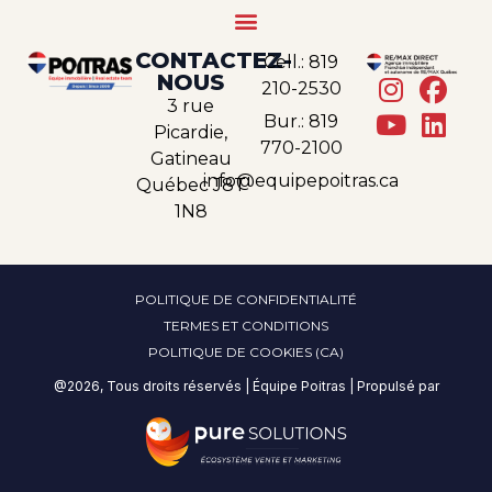
CONTACTEZ-
Cell.: 819
NOUS
210-2530
3 rue
Bur.: 819
Picardie,
770-2100
Gatineau
info@equipepoitras.ca
Québec J8T
1N8
POLITIQUE DE CONFIDENTIALITÉ
TERMES ET CONDITIONS
POLITIQUE DE COOKIES (CA)
@2026, Tous droits réservés | Équipe Poitras | Propulsé par