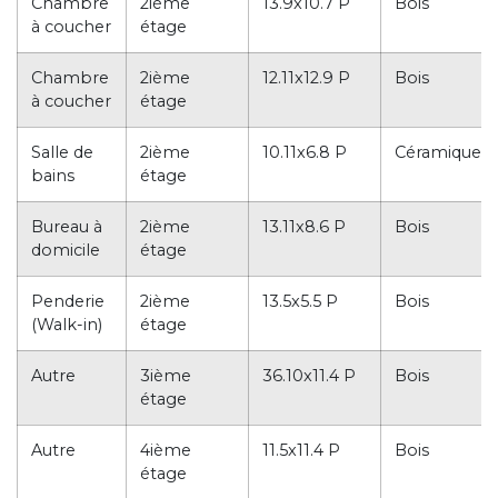
Chambre
2ième
13.9x10.7 P
Bois
à coucher
étage
Chambre
2ième
12.11x12.9 P
Bois
à coucher
étage
Salle de
2ième
10.11x6.8 P
Céramique
bains
étage
Bureau à
2ième
13.11x8.6 P
Bois
domicile
étage
Penderie
2ième
13.5x5.5 P
Bois
(Walk-in)
étage
Autre
3ième
36.10x11.4 P
Bois
étage
Autre
4ième
11.5x11.4 P
Bois
étage